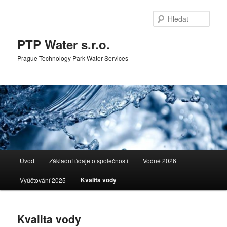
Přejít
k
Hleda
hlavnímu
obsahu
PTP Water s.r.o.
webu
Prague Technology Park Water Services
Hlavní
Úvod
Základní údaje o společnosti
Vodné 2026
navigační
menu
Kvalita vody
Vyúčtování 2025
Kvalita vody