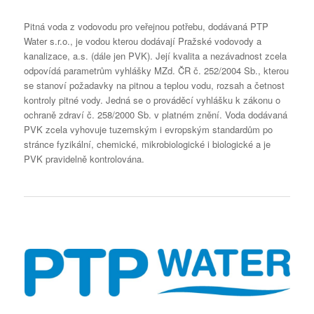
Pitná voda z vodovodu pro veřejnou potřebu, dodávaná PTP
Water s.r.o., je vodou kterou dodávají Pražské vodovody a
kanalizace, a.s. (dále jen PVK). Její kvalita a nezávadnost zcela
odpovídá parametrům vyhlášky MZd. ČR č. 252/2004 Sb., kterou
se stanoví požadavky na pitnou a teplou vodu, rozsah a četnost
kontroly pitné vody. Jedná se o prováděcí vyhlášku k zákonu o
ochraně zdraví č. 258/2000 Sb. v platném znění. Voda dodávaná
PVK zcela vyhovuje tuzemským i evropským standardům po
stránce fyzikální, chemické, mikrobiologické i biologické a je
PVK pravidelně kontrolována.